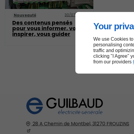
30/07/2025
Nouveauté
Des contenus pensés
Your priva
pour vous informer, vous
inspirer, vous guider
We use Cookies to
personalising conte
traffic and optimizi
clicking "I Agree" 
from our providers
28 A Chemin de Montbel,
31270
FROUZINS