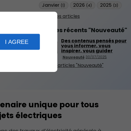
Janvier
2026
2025
(1)
(4)
(3)
Tous les articles
Articles récents "Nouveauté"
Des contenus pensés pour
I AGREE
vous informer, vous
inspirer, vous guider
30/07/2025
Nouveauté
Plus d'articles "Nouveauté"
enaire unique pour tous
jets électriques
ons des travaux d’électricité générale à