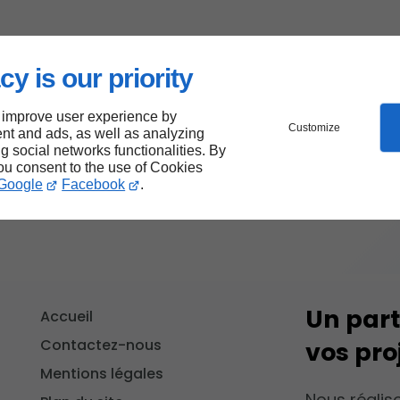
cy is our priority
 improve user experience by
Customize
nt and ads, as well as analyzing
ng social networks functionalities. By
you consent to the use of Cookies
Google
Facebook
.
Un part
Accueil
Contactez-nous
vos pro
Mentions légales
Nous réalis