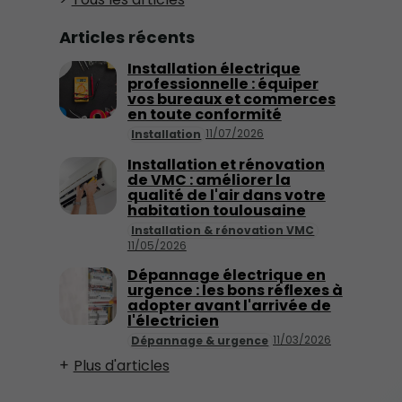
Articles récents
Installation électrique
professionnelle : équiper
vos bureaux et commerces
en toute conformité
11/07/2026
Installation
Installation et rénovation
de VMC : améliorer la
qualité de l'air dans votre
habitation toulousaine
Installation & rénovation VMC
11/05/2026
Dépannage électrique en
urgence : les bons réflexes à
adopter avant l'arrivée de
l'électricien
11/03/2026
Dépannage & urgence
Plus d'articles