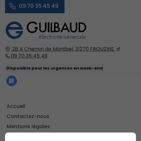
09 70 35 45 49
28 A Chemin de Montbel,
31270
FROUZINS
09 70 35 45 49
Disponible pour les urgences en week-end
Accueil
Contactez-nous
Mentions légales
Plan du site