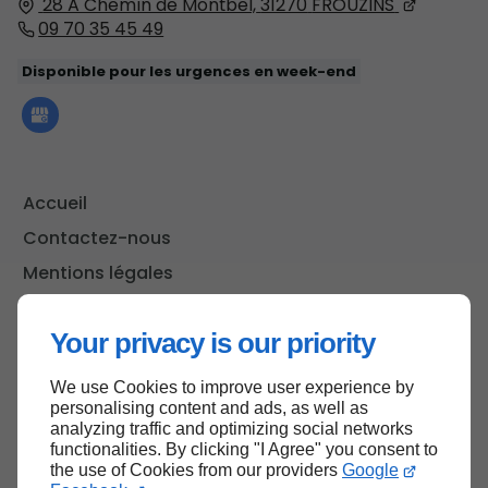
28 A Chemin de Montbel,
31270
FROUZINS
09 70 35 45 49
Disponible pour les urgences en week-end
Accueil
Contactez-nous
Mentions légales
Plan du site
Your privacy is our priority
We use Cookies to improve user experience by
Haut de page
personalising content and ads, as well as
analyzing traffic and optimizing social networks
functionalities. By clicking "I Agree" you consent to
the use of Cookies from our providers
Google