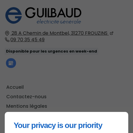
28 A Chemin de Montbel,
31270
FROUZINS
09 70 35 45 49
Disponible pour les urgences en week-end
Accueil
Contactez-nous
Mentions légales
Plan du site
Your privacy is our priority