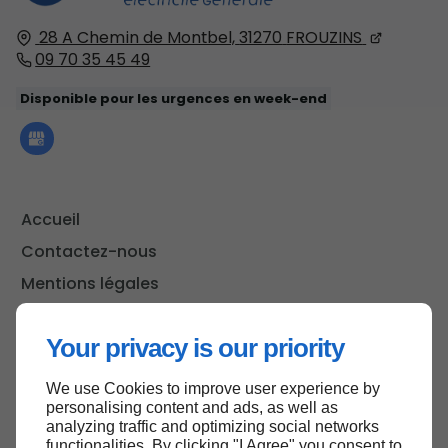
28 A Chemin de Montbel,
31270
FROUZINS
09 70 35 45 49
Disponible pour les urgences en week-end
Accueil
Contactez-nous
Mentions légales
Plan du site
Your privacy is our priority
We use Cookies to improve user experience by
Haut de page
personalising content and ads, as well as
analyzing traffic and optimizing social networks
functionalities. By clicking "I Agree" you consent to