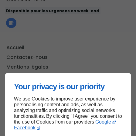
Disponible pour les urgences en week-end
Accueil
Contactez-nous
Mentions légales
Plan du site
Your privacy is our priority
We use Cookies to improve user experience by
Haut de page
personalising content and ads, as well as
analyzing traffic and optimizing social networks
functionalities. By clicking "I Agree" you consent to
the use of Cookies from our providers
Google
Facebook
.