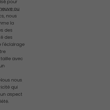
isé pour
n neuve ou
ics, nous
mme la
es des
té des
l'éclairage
tre
taille avec
 un
 Nous nous
icité qui
, un aspect
iété.