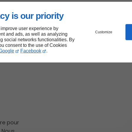
cy is our priority
ur
 improve user experience by
Customize
nt and ads, as well as analyzing
tre
ng social networks functionalities. By
you consent to the use of Cookies
Google
Facebook
.
re pour
. Nous