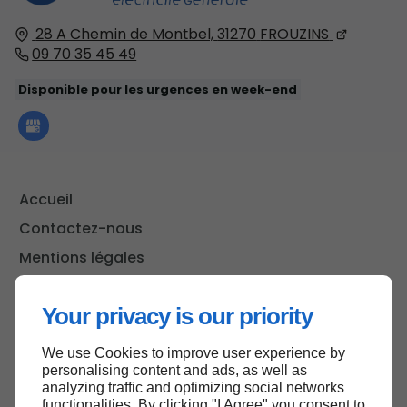
28 A Chemin de Montbel,
31270
FROUZINS
09 70 35 45 49
Disponible pour les urgences en week-end
Accueil
Contactez-nous
Mentions légales
Plan du site
Your privacy is our priority
We use Cookies to improve user experience by
Haut de page
personalising content and ads, as well as
analyzing traffic and optimizing social networks
functionalities. By clicking "I Agree" you consent to